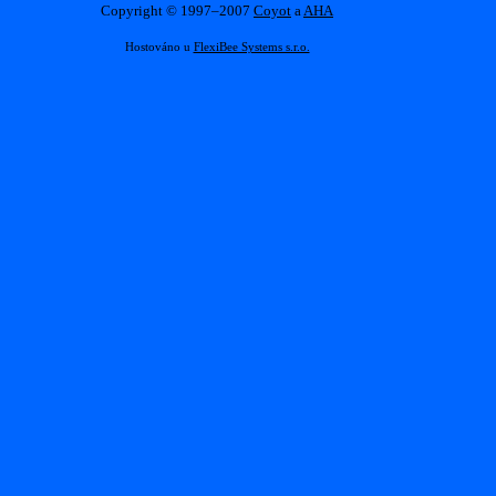
Copyright © 1997–2007
Coyot
a
AHA
Hostováno u
FlexiBee Systems s.r.o.