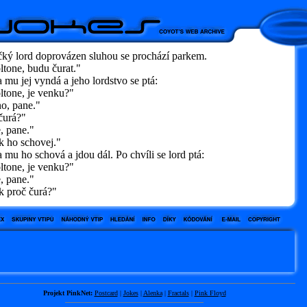
čký lord doprovázen sluhou se prochází parkem.
tone, budu čurat."
 mu jej vyndá a jeho lordstvo se ptá:
tone, je venku?"
, pane."
urá?"
 pane."
 ho schovej."
 mu ho schová a jdou dál. Po chvíli se lord ptá:
tone, je venku?"
 pane."
 proč čurá?"
Projekt PinkNet:
Postcard
|
Jokes
|
Alenka
|
Fractals
|
Pink Floyd