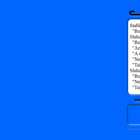
Staři
"Bol
Sluha
"Bol
"Ano
"A č
"Ne,
"Tak
Sluha
"Bol
"Ne,
"Tak