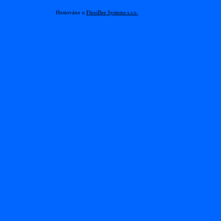
Hostováno u
FlexiBee Systems s.r.o.