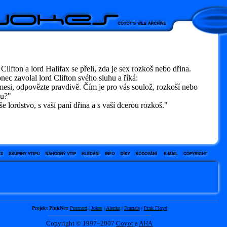
Clifton a lord Halifax se přeli, zda je sex rozkoš nebo dřina.
ec zavolal lord Clifton svého sluhu a říká:
esi, odpovězte pravdivě. Čím je pro vás soulož, rozkoší nebo
ou?"
 lordstvo, s vaší paní dřina a s vaší dcerou rozkoš."
Projekt PinkNet:
Postcard
|
Jokes
|
Alenka
|
Fractals
|
Pink Floyd
Copyright © 1997–2007
Coyot
a
AHA