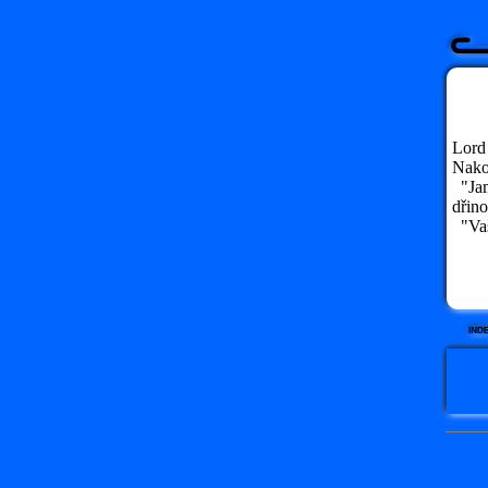
Lord 
Nakon
"Jam
dřin
"Vaše