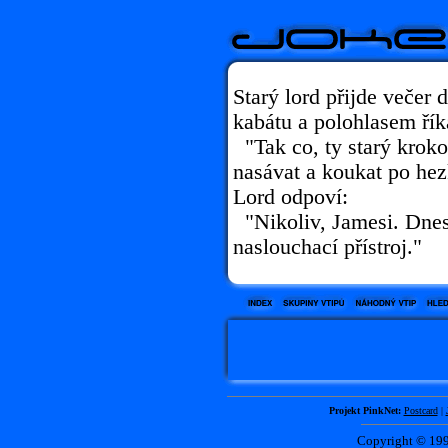
Starý lord přijde večer
kabátu a polohlasem řík
"Tak co, ty starý krokod
nasávat a koukat po hez
Lord odpoví:
"Nikoliv, Jamesi. Dnes
naslouchací přístroj."
Projekt PinkNet:
Postcard
|
Copyright © 1