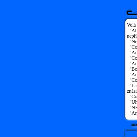
Volá
"Aho
nepř
"Ne, 
"Což
"Ano
"Což
"Ano
"Bou
"Ano
"Což
"Lad
znási
"Co?!
"Uho
"NE!
"Ano