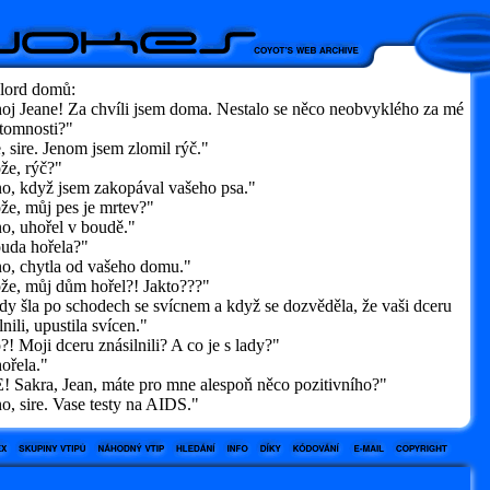
 lord domů:
j Jeane! Za chvíli jsem doma. Nestalo se něco neobvyklého za mé
ítomnosti?"
sire. Jenom jsem zlomil rýč."
e, rýč?"
, když jsem zakopával vašeho psa."
e, můj pes je mrtev?"
, uhořel v boudě."
da hořela?"
, chytla od vašeho domu."
e, můj dům hořel?! Jakto???"
y šla po schodech se svícnem a když se dozvěděla, že vaši dceru
lnili, upustila svícen."
 Moji dceru znásilnili? A co je s lady?"
řela."
 Sakra, Jean, máte pro mne alespoň něco pozitivního?"
, sire. Vase testy na AIDS."