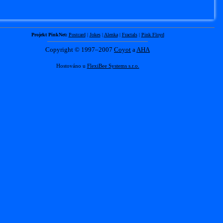
Projekt PinkNet:
Postcard
|
Jokes
|
Alenka
|
Fractals
|
Pink Floyd
Copyright © 1997–2007
Coyot
a
AHA
Hostováno u
FlexiBee Systems s.r.o.