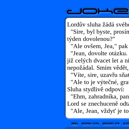
Lordův sluha žádá svéh
"Sire, byl byste, prosím
týden dovolenou?"
"Ale ovšem, Jea," pak s
"Jean, dovolte otázku. 
již celých dvacet let a 
nepožádal. Smím vědět, 
"Víte, sire, uzavřu sňa
"Ale to je výtečné, grat
Sluha stydlivě odpoví:
"Ehm, zahradníka, pan
Lord se znechuceně odt
"Ale, Jean, vždyť je to