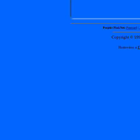
Projekt PinkNet:
Postcard
|
Copyright © 1
Hostováno u
F