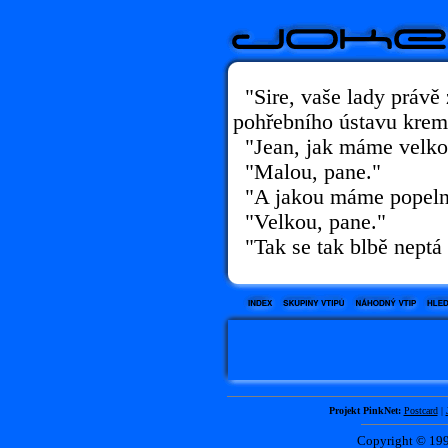
"Sire, vaše lady právě
pohřebního ústavu krem
"Jean, jak máme velko
"Malou, pane."
"A jakou máme popeln
"Velkou, pane."
"Tak se tak blbě neptá a
Projekt PinkNet:
Postcard
|
Copyright © 1