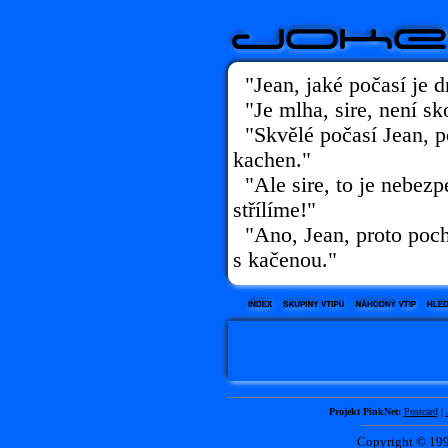
"Jean, jaké počasí je 
"Je mlha, sire, není sk
"Skvělé počasí Jean, po
kachen."
"Ale sire, to je nebez
střílíme!"
"Ano, Jean, proto pocho
s kačenou."
Projekt PinkNet:
Postcard
|
Copyright © 1