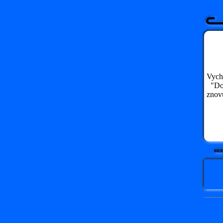
Vychá
"Dou
znov