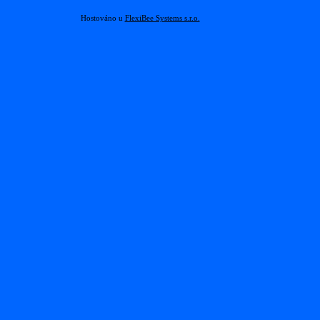
Hostováno u
FlexiBee Systems s.r.o.