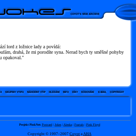
zí lord z ložnice lady a povídá:
fám, drahá, že mi porodíte syna. Nerad bych ty směšné pohyby
u opakoval."
Projekt PinkNet:
Postcard
|
Jokes
|
Alenka
|
Fractals
|
Pink Floyd
Copyright © 1997–2007
Coyot
a
AHA