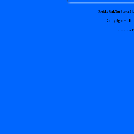
Projekt PinkNet:
Postcard
|
Copyright © 1
Hostováno u
F