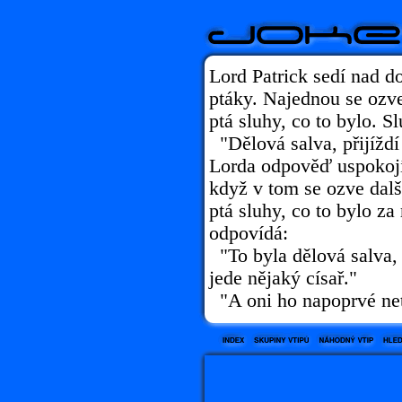
Lord Patrick sedí nad d
ptáky. Najednou se ozve
ptá sluhy, co to bylo. S
"Dělová salva, přijíždí
Lorda odpověď uspokojí 
když v tom se ozve dalš
ptá sluhy, co to bylo za
odpovídá:
"To byla dělová salva, 
jede nějaký císař."
"A oni ho napoprvé netr