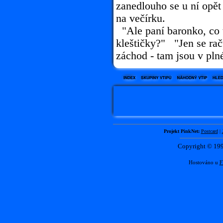
zanedlouho se u ní opět
na večírku.
"Ale paní baronko, co t
kleštičky?" "Jen se rač
záchod - tam jsou v plné
Projekt PinkNet:
Postcard
|
Copyright © 1
Hostováno u
F