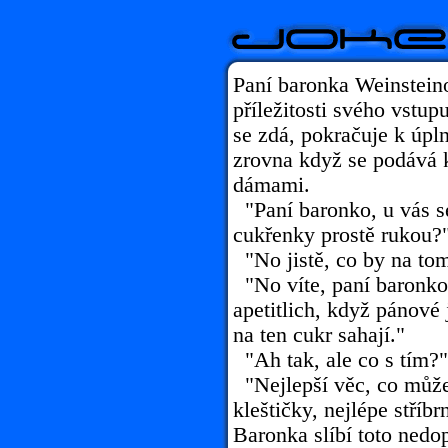
Paní baronka Weinsteino
příležitosti svého vstup
se zdá, pokračuje k úpln
zrovna když se podává 
dámami.
"Paní baronko, u vás se
cukřenky prostě rukou?
"No jistě, co by na to
"No víte, paní baronko
apetitlich, když pánové
na ten cukr sahají."
"Ah tak, ale co s tím?"
"Nejlepší věc, co můžet
kleštičky, nejlépe stříbr
Baronka slíbí toto nedop