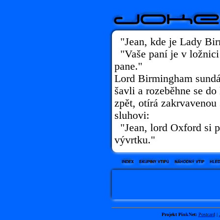
"Jean, kde je Lady Bi
"Vaše paní je v ložnic
pane."
Lord Birmingham sundá 
šavli a rozeběhne se do 
zpět, otírá zakrvavenou
sluhovi:
"Jean, lord Oxford si 
vývrtku."
Projekt PinkNet:
Postcard
|