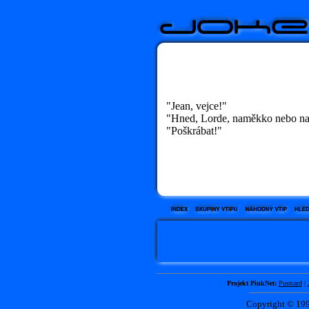
"Jean, vejce!"
"Hned, Lorde, naměkko nebo na
"Poškrábat!"
Projekt PinkNet:
Postcard
|
Copyright © 1