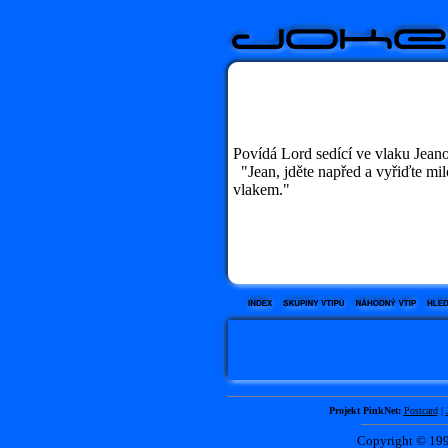
Povídá Lord sedící ve vlaku Jeano
"Jean, jděte napřed a vyřiďte milo
vlakem."
Projekt PinkNet:
Postcard
|
Copyright © 1