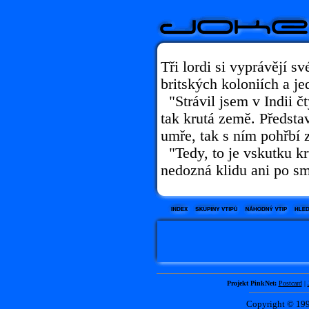
Tři lordi si vyprávějí s
britských koloniích a je
"Strávil jsem v Indii čt
tak krutá země. Předsta
umře, tak s ním pohřbí 
"Tedy, to je vskutku kr
nedozná klidu ani po sm
Projekt PinkNet:
Postcard
|
Copyright © 1