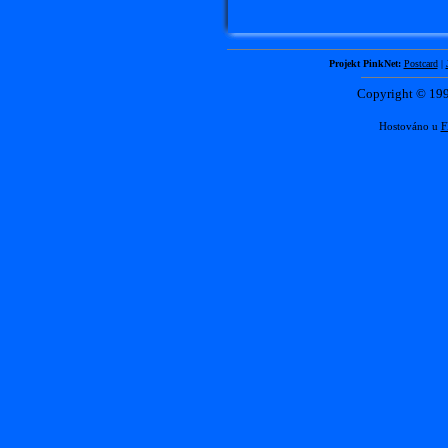
Projekt PinkNet:
Postcard
|
Copyright © 1
Hostováno u
F