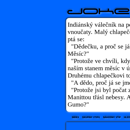
Indiánský válečník na p
vnoučaty. Malý chlapeče
ptá se:
"Dědečku, a proč se já
Měsíc?"
"Protože ve chvíli, kdy 
naším stanem měsíc v ú
Druhému chlapečkovi to
"A dědo, proč já se j
"Protože jsi byl počat 
Manittou třásl nebesy. A
Gumo?"