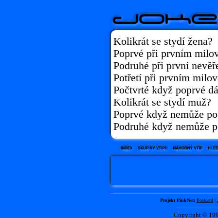
Kolikrát se stydí žena?
Poprvé při prvním milo
Podruhé při první nevěř
Potřetí při prvním milov
Počtvrté když poprvé dá
Kolikrát se stydí muž?
Poprvé když nemůže po
Podruhé když nemůže p
Projekt PinkNet:
Postcard
|
Copyright © 1