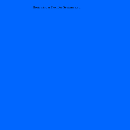
Hostováno u
FlexiBee Systems s.r.o.