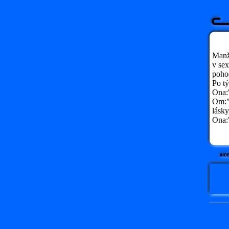
Manže
v sex
pohod
Po t
Ona:
Om:"
lásky
Ona:"