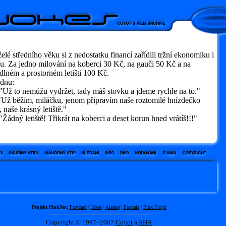
lé středního věku si z nedostatku financí zařídili tržní ekonomiku i
u. Za jedno milování na koberci 30 Kč, na gauči 50 Kč a na
lném a prostorném letišti 100 Kč.
ýdnu:
"Už to nemůžu vydržet, tady máš stovku a jdeme rychle na to."
Už běžím, miláčku, jenom připravím naše roztomilé hnízdečko
, naše krásný letiště."
Žádný letiště! Třikrát na koberci a deset korun hned vrátíš!!!"
Projekt PinkNet:
Postcard
|
Jokes
|
Alenka
|
Fractals
|
Pink Floyd
Copyright © 1997–2007
Coyot
a
AHA