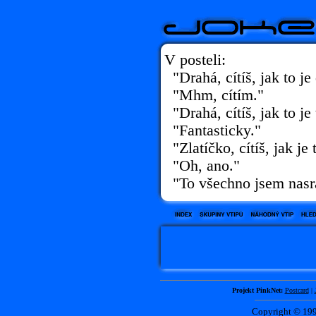
V posteli:
"Drahá, cítíš, jak to je
"Mhm, cítím."
"Drahá, cítíš, jak to je
"Fantasticky."
"Zlatíčko, cítíš, jak je 
"Oh, ano."
"To všechno jsem nasra
Projekt PinkNet:
Postcard
|
Copyright © 1