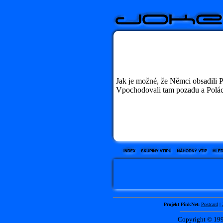
Jak je možné, že Němci obsadili P
Vpochodovali tam pozadu a Poláci 
Projekt PinkNet:
Postcard
|
Copyright © 1