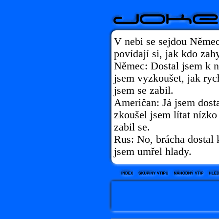
V nebi se sejdou Němec
povídají si, jak kdo zah
Němec: Dostal jsem k n
jsem vyzkoušet, jak rych
jsem se zabil.
Američan: Já jsem dosta
zkoušel jsem lítat nízko
zabil se.
Rus: No, brácha dostal 
jsem umřel hlady.