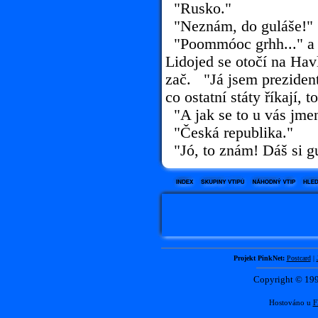
"Rusko."
"Neznám, do guláše!"
"Poommóoc grhh..." a 
Lidojed se otočí na Havl
zač. "Já jsem preziden
co ostatní státy říkají, 
"A jak se to u vás jme
"Česká republika."
"Jó, to znám! Dáš si g
Projekt PinkNet:
Postcard
|
Copyright © 1
Hostováno u
F