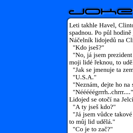
Leti takhle Havel, Clinto
spadnou. Po půl hodině 
Náčelník lidojedů na Cl
"Kdo jseš?"
"No, já jsem prezident
moji lidé řeknou, to ud
"Jak se jmenuje ta ze
"U.S.A."
"Neznám, dejte ho na 
"Nééééégrrrh..chrrr...."
Lidojed se otočí na Jelc
"A ty jseš kdo?"
"Já jsem vůdce takové 
to můj lid udělá."
"Co je to zač?"