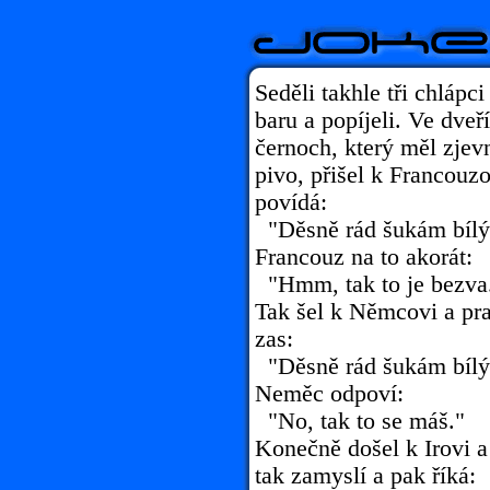
Seděli takhle tři chlápc
baru a popíjeli. Ve dveř
černoch, který měl zjevn
pivo, přišel k Francouzo
povídá:
"Děsně rád šukám bílý
Francouz na to akorát:
"Hmm, tak to je bezva
Tak šel k Němcovi a pra
zas:
"Děsně rád šukám bílý
Neměc odpoví:
"No, tak to se máš."
Konečně došel k Irovi a
tak zamyslí a pak říká: