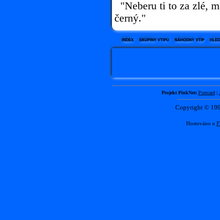
"Neberu ti to za zlé, m
černý."
Projekt PinkNet:
Postcard
|
Copyright © 1
Hostováno u
F