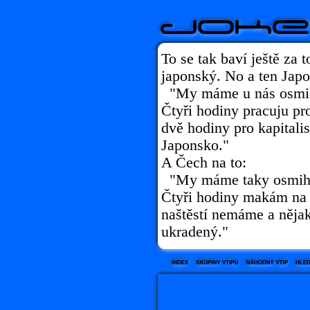
To se tak baví ještě za t
japonský. No a ten Japo
"My máme u nás osmih
Čtyři hodiny pracuju pro
dvě hodiny pro kapitali
Japonsko."
A Čech na to:
"My máme taky osmiho
Čtyři hodiny makám na 
naštěstí nemáme a něja
ukradený."