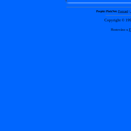
Projekt PinkNet:
Postcard
|
Copyright © 1
Hostováno u
F