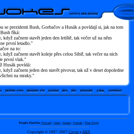
u se prezidenti Bush, Gorbačov a Husák a povídají si, jak na tom
 Bush říká:
když začnem stavět jeden den letiště, tak večer už na něm
ane první letadlo."
ačov na to:
když začnem stavět koleje přes celou Sibiř, tak večer na nich
e první vlak."
ž Husák povídá:
 když začnem jeden den stavět pivovar, tak už v deset dopoledne
všichni na mraky."
Projekt PinkNet:
Postcard
|
Jokes
|
Alenka
|
Fractals
|
Pink Floyd
Copyright © 1997–2007
Coyot
a
AHA