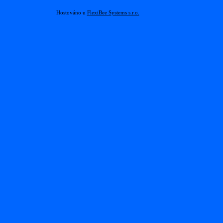
Hostováno u
FlexiBee Systems s.r.o.