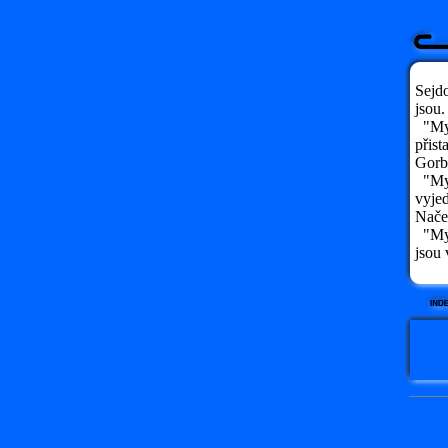
Sejdo
jsou.
"My, 
přist
Gorb
"My, 
vyjed
Nače
"My,
jsou 