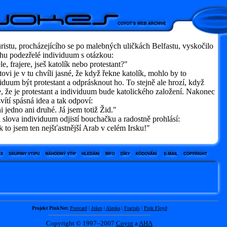
ristu, procházejícího se po malebných uličkách Belfastu, vyskočilo
hu podezřelé individuum s otázkou:
, frajere, jseš katolík nebo protestant?"
tovi je v tu chvíli jasné, že když řekne katolík, mohlo by to
iduum být protestant a odprásknout ho. To stejně ale hrozí, když
, že je protestant a individuum bude katolického založení. Nakonec
vítí spásná idea a tak odpoví:
jedno ani druhé. Já jsem totiž Žid."
 slova individuum odjistí bouchačku a radostně prohlásí:
to jsem ten nejšťastnější Arab v celém Irsku!"
Projekt PinkNet:
Postcard
|
Jokes
|
Alenka
|
Fractals
|
Pink Floyd
Copyright © 1997–2007
Coyot
a
AHA