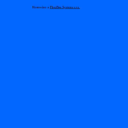
Hostováno u
FlexiBee Systems s.r.o.