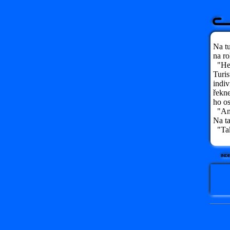
Na tu
na ro
"Hele
Turis
indiv
řekne
ho os
"Ani 
Na ta
"Tak 