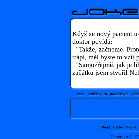
Když se nový pacient us
doktor povídá:
"Takže, začneme. Proto
trápí, měl byste to vzít
"Samozřejmě, jak je lib
začátku jsem stvořil Ne
Projekt PinkNet:
Postcard
|
Copyright © 1