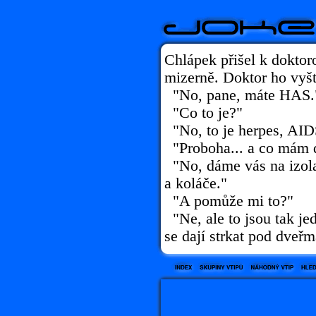
Chlápek přišel k doktoro
mizerně. Doktor ho vyšte
"No, pane, máte HAS.
"Co to je?"
"No, to je herpes, AIDS
"Proboha... a co mám d
"No, dáme vás na izola
a koláče."
"A pomůže mi to?"
"Ne, ale to jsou tak je
se dají strkat pod dveřm