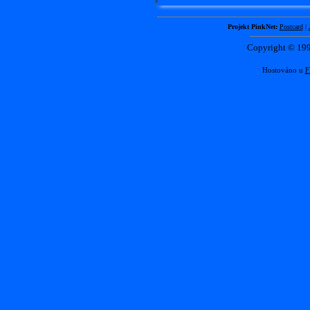
Projekt PinkNet:
Postcard
|
Copyright © 1
Hostováno u
F