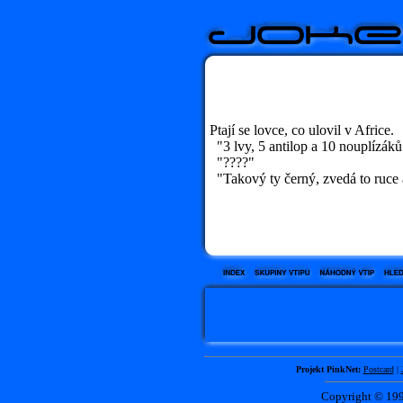
Ptají se lovce, co ulovil v Africe.
"3 lvy, 5 antilop a 10 nouplízáků
"????"
"Takový ty černý, zvedá to ruce a
Projekt PinkNet:
Postcard
|
Copyright © 1