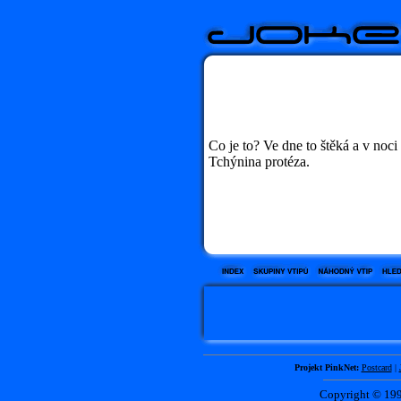
Co je to? Ve dne to štěká a v noci 
Tchýnina protéza.
Projekt PinkNet:
Postcard
|
Copyright © 1