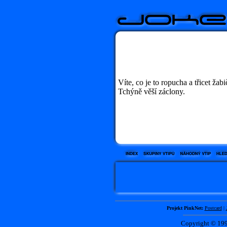
Víte, co je to ropucha a třicet žab
Tchýně věší záclony.
Projekt PinkNet:
Postcard
|
Copyright © 1