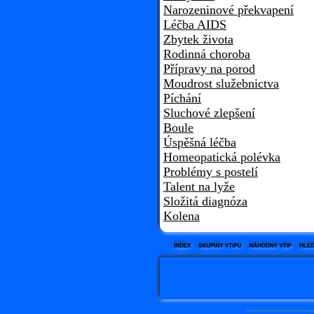
Narozeninové překvapení
Léčba AIDS
Zbytek života
Rodinná choroba
Přípravy na porod
Moudrost služebnictva
Píchání
Sluchové zlepšení
Boule
Úspěšná léčba
Homeopatická polévka
Problémy s postelí
Talent na lyže
Složitá diagnóza
Kolena