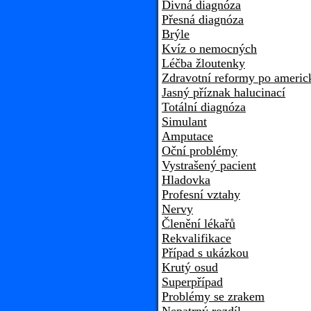
Divná diagnóza
Přesná diagnóza
Brýle
Kvíz o nemocných
Léčba žloutenky
Zdravotní reformy po americ
Jasný příznak halucinací
Totální diagnóza
Simulant
Amputace
Oční problémy
Vystrašený pacient
Hladovka
Profesní vztahy
Nervy
Členění lékařů
Rekvalifikace
Případ s ukázkou
Krutý osud
Superpřípad
Problémy se zrakem