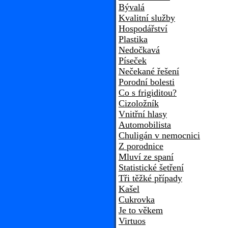
Bývalá
Kvalitní služby
Hospodářství
Plastika
Nedočkavá
Píseček
Nečekané řešení
Porodní bolesti
Co s frigiditou?
Cizoložník
Vnitřní hlasy
Automobilista
Chuligán v nemocnici
Z porodnice
Mluví ze spaní
Statistické šetření
Tři těžké případy
Kašel
Cukrovka
Je to věkem
Virtuos