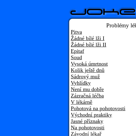
Problémy lé
Pitva
Žádné bílé lži I
Žádné bílé lži II
Epitaf
Soud
Vysoká úmrtnost
Kolik ještě dnů
Sádrový muž
Vyhlídky
Není mu dobře
Zázračná léčba
V lékárně
Pohotová na pohotovosti
Východní praktiky
Jasné příznaky
Na pohotovosti
Závodní lékař