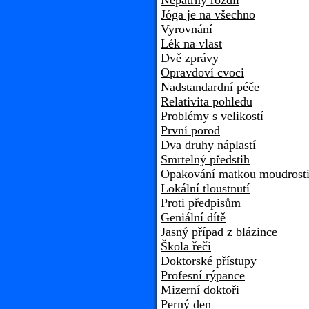
Nepatrný rozdíl
Jóga je na všechno
Vyrovnání
Lék na vlast
Dvě zprávy
Opravdoví cvoci
Nadstandardní péče
Relativita pohledu
Problémy s velikostí
První porod
Dva druhy náplastí
Smrtelný předstih
Opakování matkou moudrost
Lokální tloustnutí
Proti předpisům
Geniální dítě
Jasný případ z blázince
Škola řeči
Doktorské přístupy
Profesní rýpance
Mizerní doktoři
Perný den