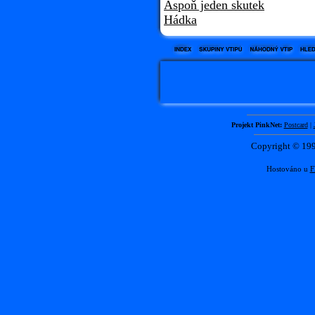
Aspoň jeden skutek
Hádka
Projekt PinkNet:
Postcard
|
Copyright © 1
Hostováno u
F