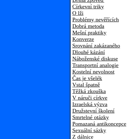
Drsná zpověď
Církevní triky
O lži
Problémy nevěřících
Dobrá metoda
Mešní praktiky
Konverze
Srovnání zakázaného
Dlouhé kázání
Náboženské diskuse
Transportní analogie
Kostelní nevolnost
Čas je všelék
Vstal špatně
Těžká zkouška
V náruči církve
Izraelská výzva
Družstevní školení
Smrtelné otázky
Pomazaná antikoncepce
Sexuální sázky
Z dálnice