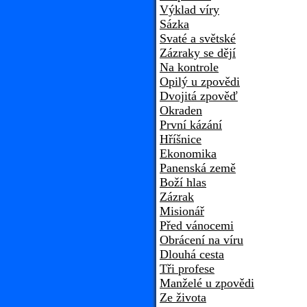
Výklad víry
Sázka
Svaté a světské
Zázraky se dějí
Na kontrole
Opilý u zpovědi
Dvojitá zpověď
Okraden
První kázání
Hříšnice
Ekonomika
Panenská země
Boží hlas
Zázrak
Misionář
Před vánocemi
Obrácení na víru
Dlouhá cesta
Tři profese
Manželé u zpovědi
Ze života