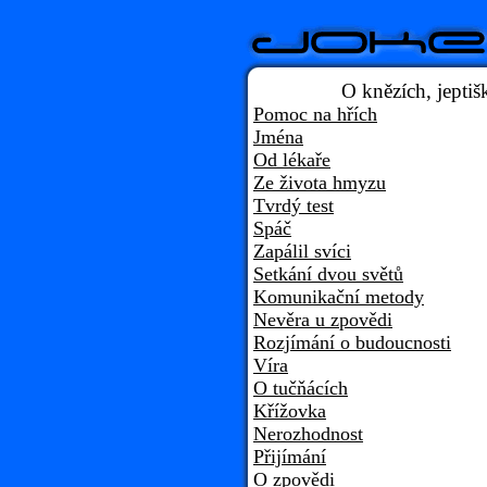
O knězích, jeptiš
Pomoc na hřích
Jména
Od lékaře
Ze života hmyzu
Tvrdý test
Spáč
Zapálil svíci
Setkání dvou světů
Komunikační metody
Nevěra u zpovědi
Rozjímání o budoucnosti
Víra
O tučňácích
Křížovka
Nerozhodnost
Přijímání
O zpovědi