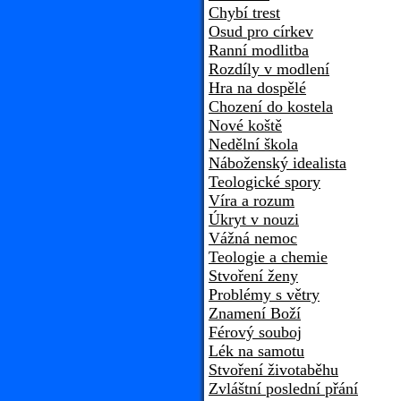
Chybí trest
Osud pro církev
Ranní modlitba
Rozdíly v modlení
Hra na dospělé
Chození do kostela
Nové koště
Nedělní škola
Náboženský idealista
Teologické spory
Víra a rozum
Úkryt v nouzi
Vážná nemoc
Teologie a chemie
Stvoření ženy
Problémy s větry
Znamení Boží
Férový souboj
Lék na samotu
Stvoření životaběhu
Zvláštní poslední přání