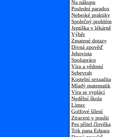
Na nákupu
Poslední paradox
Nebeské praktiky
Společný problém
Jeptiška v lékárně
Výběr
Zmatené dotazy
Divná zpověď
Jehovista
Spolupráce
Víra a vědomí
Sebevrah
Kostelní sexualita
Mladý matematik
Víra se vyplácí
Nedělní škola
Límec
Golfové šílení
Ztraceni v poušti
Pes přítel člověka
Trik pana Edgara